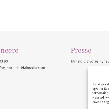
ncere
Presse
13 90
Tilmeld dig vores
nyhe
nfo@nordicbridalmedia.com
For at give 
og/eller få 
teknologier,
websted. Hvi
have en nega