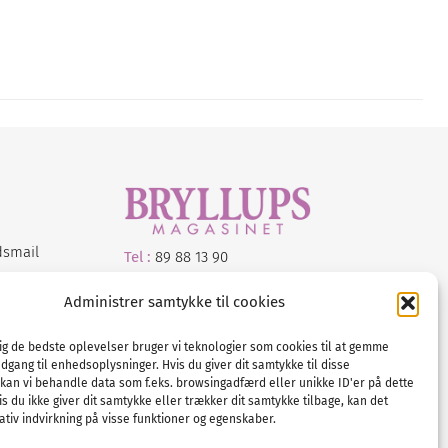
dsmail
Tel :
89 88 13 90
E-post:
info@nordicbridalmedia.com
Administrer samtykke til cookies
Nordic Bridal Media
© All rights reserved.
dig de bedste oplevelser bruger vi teknologier som cookies til at gemme
Org.nr: DK34787271
adgang til enhedsoplysninger. Hvis du giver dit samtykke til disse
 kan vi behandle data som f.eks. browsingadfærd eller unikke ID'er på dette
s du ikke giver dit samtykke eller trækker dit samtykke tilbage, kan det
tiv indvirkning på visse funktioner og egenskaber.