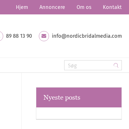
Hjem
Annoncere
Om os
Kontakt
89 88 13 90
info@nordicbridalmedia.com
Nyeste posts