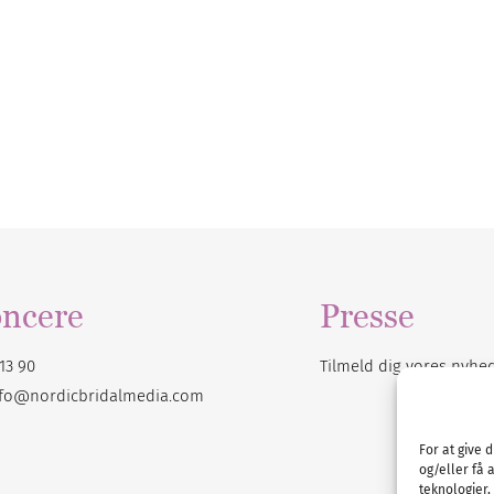
ncere
Presse
13 90
Tilmeld dig vores
nyhe
nfo@nordicbridalmedia.com
For at give 
og/eller få 
teknologier,