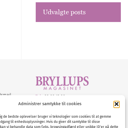
Udvalgte posts
dsmail
Tel :
89 88 13 90
Administrer samtykke til cookies
E-post:
info@nordicbridalmedia.com
Nordic Bridal Media
dig de bedste oplevelser bruger vi teknologier som cookies til at gemme
© All rights reserved.
adgang til enhedsoplysninger. Hvis du giver dit samtykke til disse
Org.nr: DK34787271
 kan vi behandle data som f.eks. browsingadfærd eller unikke ID'er på dette