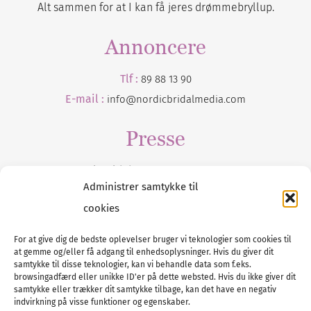
Alt sammen for at I kan få jeres drømmebryllup.
Annoncere
Tlf :
89 88 13 90
E-mail :
info@nordicbridalmedia.com
Presse
Tilmeld dig vores
nyhedsmail
Administrer samtykke til
cookies
For at give dig de bedste oplevelser bruger vi teknologier som cookies til
at gemme og/eller få adgang til enhedsoplysninger. Hvis du giver dit
Tel :
89 88 13 90
samtykke til disse teknologier, kan vi behandle data som f.eks.
browsingadfærd eller unikke ID'er på dette websted. Hvis du ikke giver dit
E-post:
info@nordicbridalmedia.com
samtykke eller trækker dit samtykke tilbage, kan det have en negativ
Nordic Bridal Media
indvirkning på visse funktioner og egenskaber.