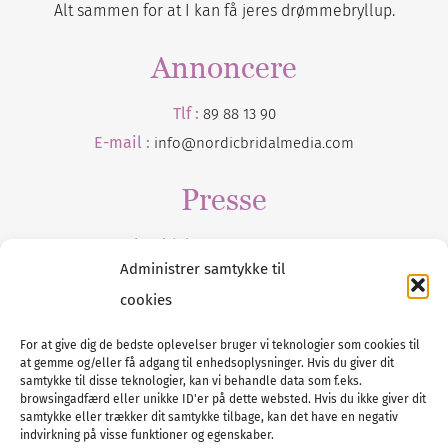
Alt sammen for at I kan få jeres drømmebryllup.
Annoncere
Tlf :
89 88 13 90
E-mail :
info@nordicbridalmedia.com
Presse
Tilmeld dig vores
nyhedsmail
Administrer samtykke til
cookies
For at give dig de bedste oplevelser bruger vi teknologier som cookies til
at gemme og/eller få adgang til enhedsoplysninger. Hvis du giver dit
Tel :
89 88 13 90
samtykke til disse teknologier, kan vi behandle data som f.eks.
browsingadfærd eller unikke ID'er på dette websted. Hvis du ikke giver dit
E-post:
info@nordicbridalmedia.com
samtykke eller trækker dit samtykke tilbage, kan det have en negativ
Nordic Bridal Media
indvirkning på visse funktioner og egenskaber.