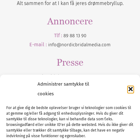
Alt sammen for at I kan få jeres drømmebryllup.
Annoncere
Tlf :
89 88 13 90
E-mail :
info@nordicbridalmedia.com
Presse
Tilmeld dig vores
nyhedsmail
Administrer samtykke til
cookies
For at give dig de bedste oplevelser bruger vi teknologier som cookies til
at gemme og/eller få adgang til enhedsoplysninger. Hvis du giver dit
Tel :
89 88 13 90
samtykke til disse teknologier, kan vi behandle data som f.eks.
browsingadfærd eller unikke ID'er på dette websted. Hvis du ikke giver dit
E-post:
info@nordicbridalmedia.com
samtykke eller trækker dit samtykke tilbage, kan det have en negativ
Nordic Bridal Media
indvirkning på visse funktioner og egenskaber.