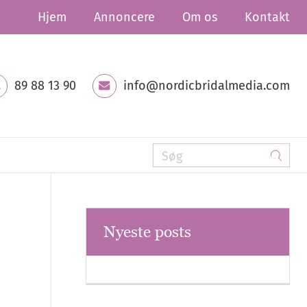
Hjem
Annoncere
Om os
Kontakt
89 88 13 90
info@nordicbridalmedia.com
Nyeste posts