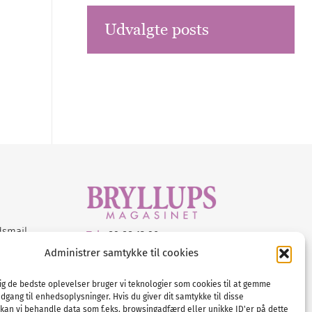
Udvalgte posts
dsmail
Tel :
89 88 13 90
Administrer samtykke til cookies
E-post:
info@nordicbridalmedia.com
Nordic Bridal Media
dig de bedste oplevelser bruger vi teknologier som cookies til at gemme
© All rights reserved.
adgang til enhedsoplysninger. Hvis du giver dit samtykke til disse
Org.nr: DK34787271
 kan vi behandle data som f.eks. browsingadfærd eller unikke ID'er på dette