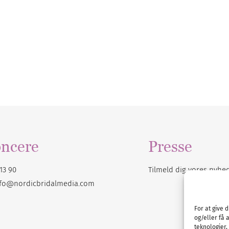
ncere
Presse
13 90
Tilmeld dig vores
nyhe
nfo@nordicbridalmedia.com
For at give 
og/eller få 
teknologier,