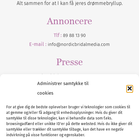
Alt sammen for at I kan få jeres drømmebryllup.
Annoncere
Tlf :
89 88 13 90
E-mail :
info@nordicbridalmedia.com
Presse
Tilmeld dig vores
nyhedsmail
Administrer samtykke til
cookies
For at give dig de bedste oplevelser bruger vi teknologier som cookies til
at gemme og/eller få adgang til enhedsoplysninger. Hvis du giver dit
Tel :
89 88 13 90
samtykke til disse teknologier, kan vi behandle data som f.eks.
browsingadfærd eller unikke ID'er på dette websted. Hvis du ikke giver dit
E-post:
info@nordicbridalmedia.com
samtykke eller trækker dit samtykke tilbage, kan det have en negativ
Nordic Bridal Media
indvirkning på visse funktioner og egenskaber.