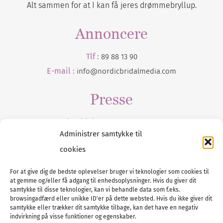
Alt sammen for at I kan få jeres drømmebryllup.
Annoncere
Tlf :
89 88 13 90
E-mail :
info@nordicbridalmedia.com
Presse
Tilmeld dig vores
nyhedsmail
Administrer samtykke til
cookies
For at give dig de bedste oplevelser bruger vi teknologier som cookies til
at gemme og/eller få adgang til enhedsoplysninger. Hvis du giver dit
Tel :
89 88 13 90
samtykke til disse teknologier, kan vi behandle data som f.eks.
browsingadfærd eller unikke ID'er på dette websted. Hvis du ikke giver dit
E-post:
info@nordicbridalmedia.com
samtykke eller trækker dit samtykke tilbage, kan det have en negativ
Nordic Bridal Media
indvirkning på visse funktioner og egenskaber.