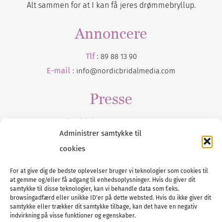
Alt sammen for at I kan få jeres drømmebryllup.
Annoncere
Tlf :
89 88 13 90
E-mail :
info@nordicbridalmedia.com
Presse
Tilmeld dig vores
nyhedsmail
Administrer samtykke til
cookies
For at give dig de bedste oplevelser bruger vi teknologier som cookies til
at gemme og/eller få adgang til enhedsoplysninger. Hvis du giver dit
Tel :
89 88 13 90
samtykke til disse teknologier, kan vi behandle data som f.eks.
browsingadfærd eller unikke ID'er på dette websted. Hvis du ikke giver dit
E-post:
info@nordicbridalmedia.com
samtykke eller trækker dit samtykke tilbage, kan det have en negativ
Nordic Bridal Media
indvirkning på visse funktioner og egenskaber.