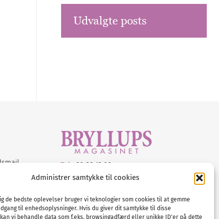
Udvalgte posts
dsmail
Tel :
89 88 13 90
Administrer samtykke til cookies
E-post:
info@nordicbridalmedia.com
Nordic Bridal Media
dig de bedste oplevelser bruger vi teknologier som cookies til at gemme
© All rights reserved.
adgang til enhedsoplysninger. Hvis du giver dit samtykke til disse
Org.nr: DK34787271
 kan vi behandle data som f.eks. browsingadfærd eller unikke ID'er på dette