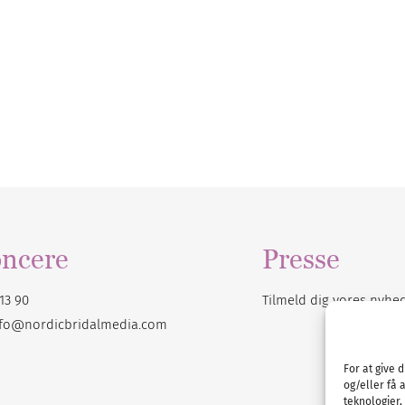
ncere
Presse
13 90
Tilmeld dig vores
nyhe
nfo@nordicbridalmedia.com
For at give 
og/eller få 
teknologier,