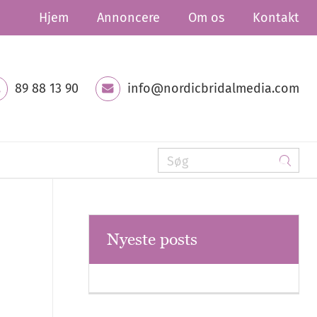
Hjem
Annoncere
Om os
Kontakt
89 88 13 90
info@nordicbridalmedia.com
Nyeste posts