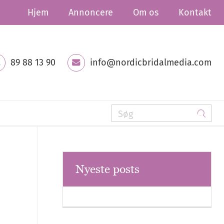
Hjem
Annoncere
Om os
Kontakt
89 88 13 90
info@nordicbridalmedia.com
Nyeste posts