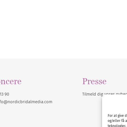
ncere
Presse
13 90
Tilmeld dig vores
nyhe
nfo@nordicbridalmedia.com
For at give 
og/eller få 
teknologier,