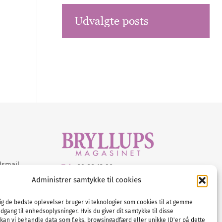
Udvalgte posts
dsmail
Tel :
89 88 13 90
Administrer samtykke til cookies
E-post:
info@nordicbridalmedia.com
Nordic Bridal Media
dig de bedste oplevelser bruger vi teknologier som cookies til at gemme
© All rights reserved.
adgang til enhedsoplysninger. Hvis du giver dit samtykke til disse
Org.nr: DK34787271
 kan vi behandle data som f.eks. browsingadfærd eller unikke ID'er på dette