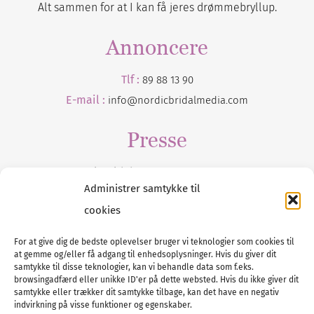
Alt sammen for at I kan få jeres drømmebryllup.
Annoncere
Tlf :
89 88 13 90
E-mail :
info@nordicbridalmedia.com
Presse
Tilmeld dig vores
nyhedsmail
Administrer samtykke til
cookies
For at give dig de bedste oplevelser bruger vi teknologier som cookies til
at gemme og/eller få adgang til enhedsoplysninger. Hvis du giver dit
Tel :
89 88 13 90
samtykke til disse teknologier, kan vi behandle data som f.eks.
browsingadfærd eller unikke ID'er på dette websted. Hvis du ikke giver dit
E-post:
info@nordicbridalmedia.com
samtykke eller trækker dit samtykke tilbage, kan det have en negativ
Nordic Bridal Media
indvirkning på visse funktioner og egenskaber.