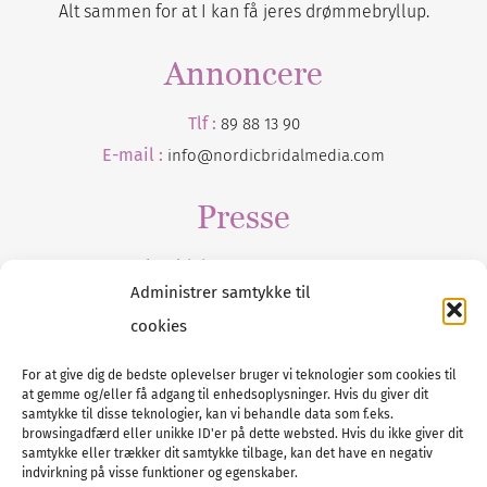
Alt sammen for at I kan få jeres drømmebryllup.
Annoncere
Tlf :
89 88 13 90
E-mail :
info@nordicbridalmedia.com
Presse
Tilmeld dig vores
nyhedsmail
Administrer samtykke til
cookies
For at give dig de bedste oplevelser bruger vi teknologier som cookies til
at gemme og/eller få adgang til enhedsoplysninger. Hvis du giver dit
Tel :
89 88 13 90
samtykke til disse teknologier, kan vi behandle data som f.eks.
browsingadfærd eller unikke ID'er på dette websted. Hvis du ikke giver dit
E-post:
info@nordicbridalmedia.com
samtykke eller trækker dit samtykke tilbage, kan det have en negativ
Nordic Bridal Media
indvirkning på visse funktioner og egenskaber.