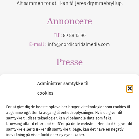
Alt sammen for at I kan få jeres drømmebryllup.
Annoncere
Tlf :
89 88 13 90
E-mail :
info@nordicbridalmedia.com
Presse
Tilmeld dig vores
nyhedsmail
Administrer samtykke til
cookies
For at give dig de bedste oplevelser bruger vi teknologier som cookies til
at gemme og/eller få adgang til enhedsoplysninger. Hvis du giver dit
Tel :
89 88 13 90
samtykke til disse teknologier, kan vi behandle data som f.eks.
browsingadfærd eller unikke ID'er på dette websted. Hvis du ikke giver dit
E-post:
info@nordicbridalmedia.com
samtykke eller trækker dit samtykke tilbage, kan det have en negativ
Nordic Bridal Media
indvirkning på visse funktioner og egenskaber.