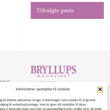
Udvalgte posts
dsmail
Tel :
89 88 13 90
Administrer samtykke til cookies
E-post:
info@nordicbridalmedia.com
Nordic Bridal Media
dig de bedste oplevelser bruger vi teknologier som cookies til at gemme
© All rights reserved.
adgang til enhedsoplysninger. Hvis du giver dit samtykke til disse
Org.nr: DK34787271
 kan vi behandle data som f.eks. browsingadfærd eller unikke ID'er på dette