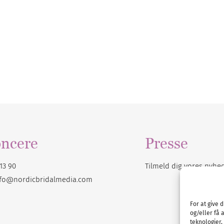
ncere
Presse
13 90
Tilmeld dig vores
nyhe
nfo@nordicbridalmedia.com
For at give 
og/eller få 
teknologier,