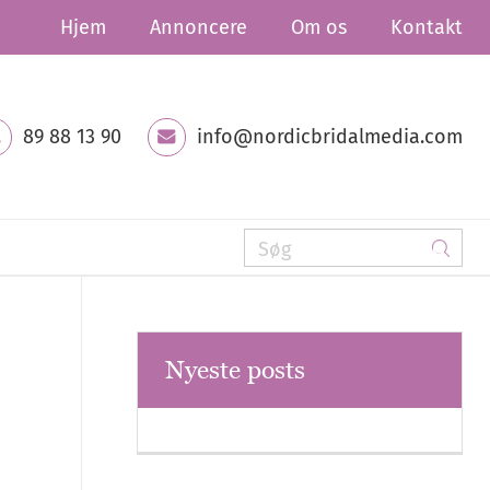
Hjem
Annoncere
Om os
Kontakt
89 88 13 90
info@nordicbridalmedia.com
Nyeste posts