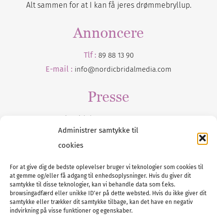
Alt sammen for at I kan få jeres drømmebryllup.
Annoncere
Tlf :
89 88 13 90
E-mail :
info@nordicbridalmedia.com
Presse
Tilmeld dig vores
nyhedsmail
Administrer samtykke til
cookies
For at give dig de bedste oplevelser bruger vi teknologier som cookies til
at gemme og/eller få adgang til enhedsoplysninger. Hvis du giver dit
Tel :
89 88 13 90
samtykke til disse teknologier, kan vi behandle data som f.eks.
browsingadfærd eller unikke ID'er på dette websted. Hvis du ikke giver dit
E-post:
info@nordicbridalmedia.com
samtykke eller trækker dit samtykke tilbage, kan det have en negativ
Nordic Bridal Media
indvirkning på visse funktioner og egenskaber.