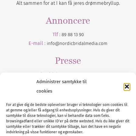
Alt sammen for at I kan få jeres drømmebryllup.
Annoncere
Tlf :
89 88 13 90
E-mail :
info@nordicbridalmedia.com
Presse
Tilmeld dig vores
nyhedsmail
Administrer samtykke til
cookies
For at give dig de bedste oplevelser bruger vi teknologier som cookies til
at gemme og/eller få adgang til enhedsoplysninger. Hvis du giver dit
Tel :
89 88 13 90
samtykke til disse teknologier, kan vi behandle data som f.eks.
browsingadfærd eller unikke ID'er på dette websted. Hvis du ikke giver dit
E-post:
info@nordicbridalmedia.com
samtykke eller trækker dit samtykke tilbage, kan det have en negativ
Nordic Bridal Media
indvirkning på visse funktioner og egenskaber.