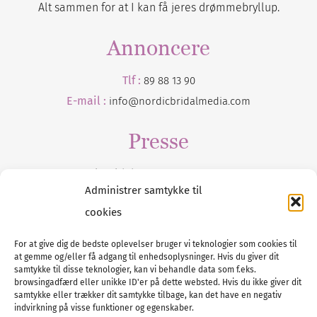
Alt sammen for at I kan få jeres drømmebryllup.
Annoncere
Tlf :
89 88 13 90
E-mail :
info@nordicbridalmedia.com
Presse
Tilmeld dig vores
nyhedsmail
Administrer samtykke til
cookies
For at give dig de bedste oplevelser bruger vi teknologier som cookies til
at gemme og/eller få adgang til enhedsoplysninger. Hvis du giver dit
Tel :
89 88 13 90
samtykke til disse teknologier, kan vi behandle data som f.eks.
browsingadfærd eller unikke ID'er på dette websted. Hvis du ikke giver dit
E-post:
info@nordicbridalmedia.com
samtykke eller trækker dit samtykke tilbage, kan det have en negativ
Nordic Bridal Media
indvirkning på visse funktioner og egenskaber.