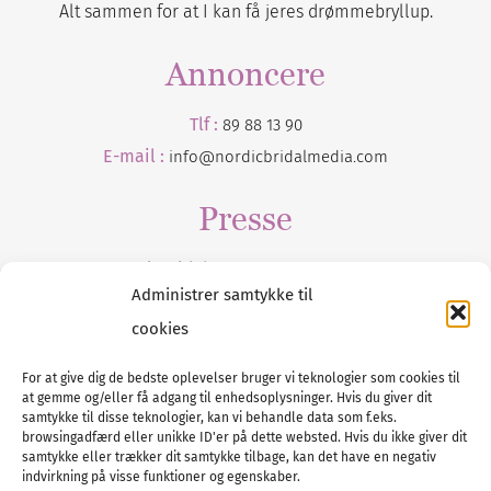
Alt sammen for at I kan få jeres drømmebryllup.
Annoncere
Tlf :
89 88 13 90
E-mail :
info@nordicbridalmedia.com
Presse
Tilmeld dig vores
nyhedsmail
Administrer samtykke til
cookies
For at give dig de bedste oplevelser bruger vi teknologier som cookies til
at gemme og/eller få adgang til enhedsoplysninger. Hvis du giver dit
Tel :
89 88 13 90
samtykke til disse teknologier, kan vi behandle data som f.eks.
browsingadfærd eller unikke ID'er på dette websted. Hvis du ikke giver dit
E-post:
info@nordicbridalmedia.com
samtykke eller trækker dit samtykke tilbage, kan det have en negativ
Nordic Bridal Media
indvirkning på visse funktioner og egenskaber.