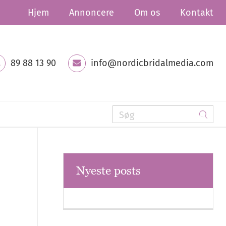
Hjem
Annoncere
Om os
Kontakt
89 88 13 90
info@nordicbridalmedia.com
Nyeste posts