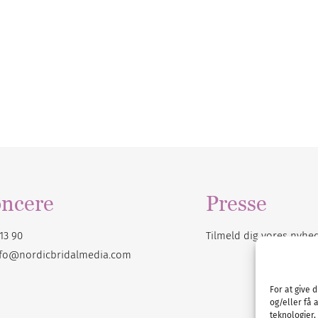
ncere
Presse
13 90
Tilmeld dig vores
nyhe
nfo@nordicbridalmedia.com
For at give 
og/eller få 
teknologier,