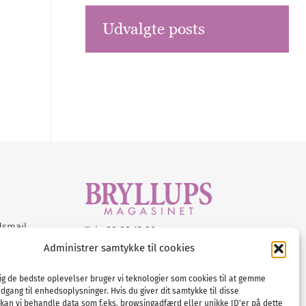
Udvalgte posts
dsmail
Tel :
89 88 13 90
Administrer samtykke til cookies
E-post:
info@nordicbridalmedia.com
Nordic Bridal Media
dig de bedste oplevelser bruger vi teknologier som cookies til at gemme
© All rights reserved.
adgang til enhedsoplysninger. Hvis du giver dit samtykke til disse
Org.nr: DK34787271
 kan vi behandle data som f.eks. browsingadfærd eller unikke ID'er på dette