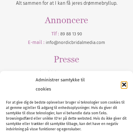
Alt sammen for at I kan få jeres drømmebryllup.
Annoncere
Tlf :
89 88 13 90
E-mail :
info@nordicbridalmedia.com
Presse
Tilmeld dig vores
nyhedsmail
Administrer samtykke til
cookies
For at give dig de bedste oplevelser bruger vi teknologier som cookies til
at gemme og/eller få adgang til enhedsoplysninger. Hvis du giver dit
Tel :
89 88 13 90
samtykke til disse teknologier, kan vi behandle data som f.eks.
browsingadfærd eller unikke ID'er på dette websted. Hvis du ikke giver dit
E-post:
info@nordicbridalmedia.com
samtykke eller trækker dit samtykke tilbage, kan det have en negativ
Nordic Bridal Media
indvirkning på visse funktioner og egenskaber.