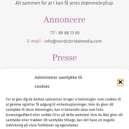
Alt sammen for at I kan få jeres drømmebryllup.
Annoncere
Tlf :
89 88 13 90
E-mail :
info@nordicbridalmedia.com
Presse
Tilmeld dig vores
nyhedsmail
Administrer samtykke til
cookies
For at give dig de bedste oplevelser bruger vi teknologier som cookies til
at gemme og/eller få adgang til enhedsoplysninger. Hvis du giver dit
Tel :
89 88 13 90
samtykke til disse teknologier, kan vi behandle data som f.eks.
browsingadfærd eller unikke ID'er på dette websted. Hvis du ikke giver dit
E-post:
info@nordicbridalmedia.com
samtykke eller trækker dit samtykke tilbage, kan det have en negativ
Nordic Bridal Media
indvirkning på visse funktioner og egenskaber.