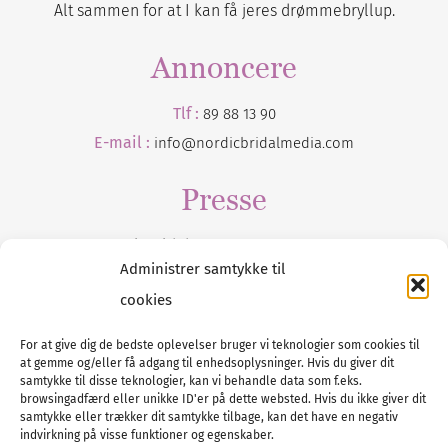
Alt sammen for at I kan få jeres drømmebryllup.
Annoncere
Tlf :
89 88 13 90
E-mail :
info@nordicbridalmedia.com
Presse
Tilmeld dig vores
nyhedsmail
Administrer samtykke til
cookies
For at give dig de bedste oplevelser bruger vi teknologier som cookies til
at gemme og/eller få adgang til enhedsoplysninger. Hvis du giver dit
Tel :
89 88 13 90
samtykke til disse teknologier, kan vi behandle data som f.eks.
browsingadfærd eller unikke ID'er på dette websted. Hvis du ikke giver dit
E-post:
info@nordicbridalmedia.com
samtykke eller trækker dit samtykke tilbage, kan det have en negativ
Nordic Bridal Media
indvirkning på visse funktioner og egenskaber.