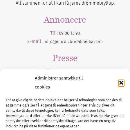
Alt sammen for at I kan få jeres drømmebryllup.
Annoncere
Tlf :
89 88 13 90
E-mail :
info@nordicbridalmedia.com
Presse
Tilmeld dig vores
nyhedsmail
Administrer samtykke til
cookies
For at give dig de bedste oplevelser bruger vi teknologier som cookies til
at gemme og/eller få adgang til enhedsoplysninger. Hvis du giver dit
Tel :
89 88 13 90
samtykke til disse teknologier, kan vi behandle data som f.eks.
browsingadfærd eller unikke ID'er på dette websted. Hvis du ikke giver dit
E-post:
info@nordicbridalmedia.com
samtykke eller trækker dit samtykke tilbage, kan det have en negativ
Nordic Bridal Media
indvirkning på visse funktioner og egenskaber.