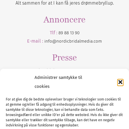
Alt sammen for at I kan få jeres drømmebryllup.
Annoncere
Tlf :
89 88 13 90
E-mail :
info@nordicbridalmedia.com
Presse
Tilmeld dig vores
nyhedsmail
Administrer samtykke til
cookies
For at give dig de bedste oplevelser bruger vi teknologier som cookies til
at gemme og/eller få adgang til enhedsoplysninger. Hvis du giver dit
Tel :
89 88 13 90
samtykke til disse teknologier, kan vi behandle data som f.eks.
browsingadfærd eller unikke ID'er på dette websted. Hvis du ikke giver dit
E-post:
info@nordicbridalmedia.com
samtykke eller trækker dit samtykke tilbage, kan det have en negativ
Nordic Bridal Media
indvirkning på visse funktioner og egenskaber.