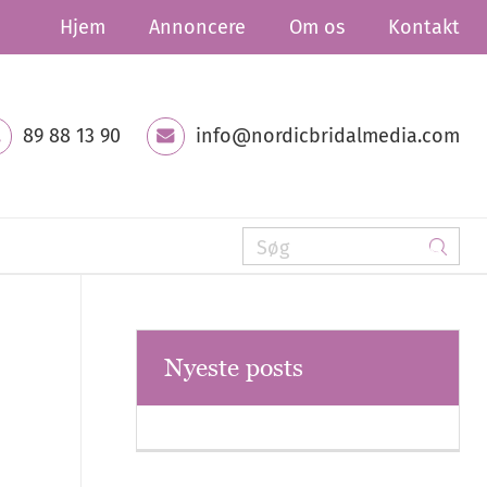
Hjem
Annoncere
Om os
Kontakt
89 88 13 90
info@nordicbridalmedia.com
Nyeste posts