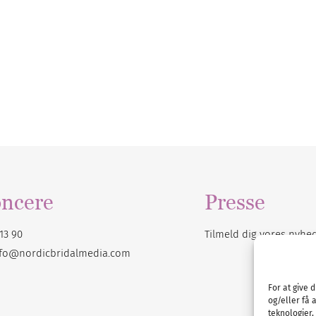
ncere
Presse
13 90
Tilmeld dig vores
nyhe
nfo@nordicbridalmedia.com
For at give 
og/eller få 
teknologier,