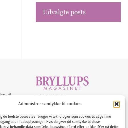
Udvalgte posts
dsmail
Tel :
89 88 13 90
Administrer samtykke til cookies
E-post:
info@nordicbridalmedia.com
Nordic Bridal Media
dig de bedste oplevelser bruger vi teknologier som cookies til at gemme
© All rights reserved.
adgang til enhedsoplysninger. Hvis du giver dit samtykke til disse
Org.nr: DK34787271
 kan vi behandle data som f.eks. browsingadfærd eller unikke ID'er på dette