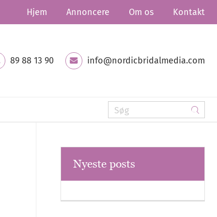
Hjem
Annoncere
Om os
Kontakt
89 88 13 90
info@nordicbridalmedia.com
Nyeste posts