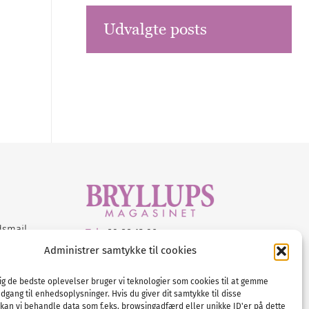
Udvalgte posts
dsmail
Tel :
89 88 13 90
Administrer samtykke til cookies
E-post:
info@nordicbridalmedia.com
Nordic Bridal Media
dig de bedste oplevelser bruger vi teknologier som cookies til at gemme
© All rights reserved.
adgang til enhedsoplysninger. Hvis du giver dit samtykke til disse
Org.nr: DK34787271
 kan vi behandle data som f.eks. browsingadfærd eller unikke ID'er på dette