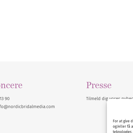
ncere
Presse
13 90
Tilmeld dig vores
nyhe
nfo@nordicbridalmedia.com
For at give 
og/eller få 
teknologier,