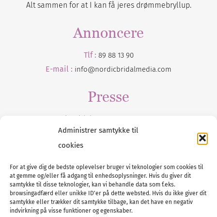
Alt sammen for at I kan få jeres drømmebryllup.
Annoncere
Tlf :
89 88 13 90
E-mail :
info@nordicbridalmedia.com
Presse
Tilmeld dig vores
nyhedsmail
Administrer samtykke til
cookies
For at give dig de bedste oplevelser bruger vi teknologier som cookies til
at gemme og/eller få adgang til enhedsoplysninger. Hvis du giver dit
Tel :
89 88 13 90
samtykke til disse teknologier, kan vi behandle data som f.eks.
browsingadfærd eller unikke ID'er på dette websted. Hvis du ikke giver dit
E-post:
info@nordicbridalmedia.com
samtykke eller trækker dit samtykke tilbage, kan det have en negativ
Nordic Bridal Media
indvirkning på visse funktioner og egenskaber.