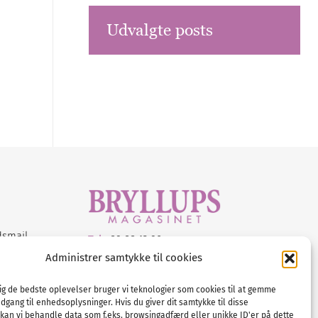
Udvalgte posts
dsmail
Tel :
89 88 13 90
Administrer samtykke til cookies
E-post:
info@nordicbridalmedia.com
Nordic Bridal Media
dig de bedste oplevelser bruger vi teknologier som cookies til at gemme
© All rights reserved.
adgang til enhedsoplysninger. Hvis du giver dit samtykke til disse
Org.nr: DK34787271
 kan vi behandle data som f.eks. browsingadfærd eller unikke ID'er på dette