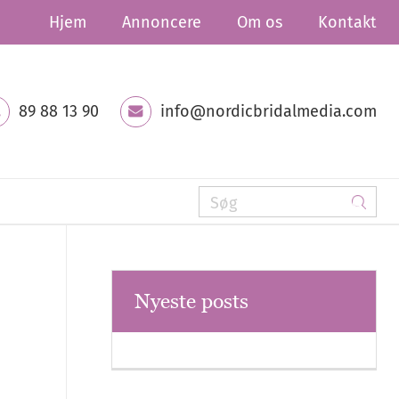
Hjem
Annoncere
Om os
Kontakt
89 88 13 90
info@nordicbridalmedia.com
Nyeste posts