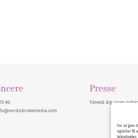
ncere
Presse
13 90
Tilmeld dig vores
nyhe
nfo@nordicbridalmedia.com
For at give 
og/eller få 
teknologier,