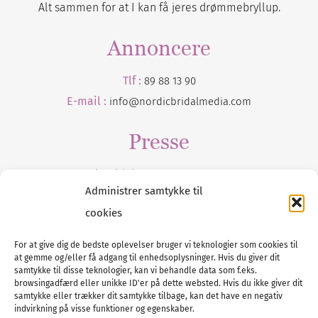
Alt sammen for at I kan få jeres drømmebryllup.
Annoncere
Tlf :
89 88 13 90
E-mail :
info@nordicbridalmedia.com
Presse
Tilmeld dig vores
nyhedsmail
Administrer samtykke til
cookies
For at give dig de bedste oplevelser bruger vi teknologier som cookies til
at gemme og/eller få adgang til enhedsoplysninger. Hvis du giver dit
Tel :
89 88 13 90
samtykke til disse teknologier, kan vi behandle data som f.eks.
browsingadfærd eller unikke ID'er på dette websted. Hvis du ikke giver dit
E-post:
info@nordicbridalmedia.com
samtykke eller trækker dit samtykke tilbage, kan det have en negativ
Nordic Bridal Media
indvirkning på visse funktioner og egenskaber.