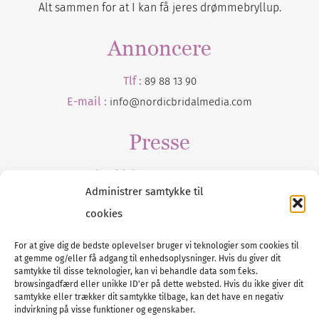
Alt sammen for at I kan få jeres drømmebryllup.
Annoncere
Tlf :
89 88 13 90
E-mail :
info@nordicbridalmedia.com
Presse
Tilmeld dig vores
nyhedsmail
Administrer samtykke til
cookies
For at give dig de bedste oplevelser bruger vi teknologier som cookies til
at gemme og/eller få adgang til enhedsoplysninger. Hvis du giver dit
Tel :
89 88 13 90
samtykke til disse teknologier, kan vi behandle data som f.eks.
browsingadfærd eller unikke ID'er på dette websted. Hvis du ikke giver dit
E-post:
info@nordicbridalmedia.com
samtykke eller trækker dit samtykke tilbage, kan det have en negativ
Nordic Bridal Media
indvirkning på visse funktioner og egenskaber.