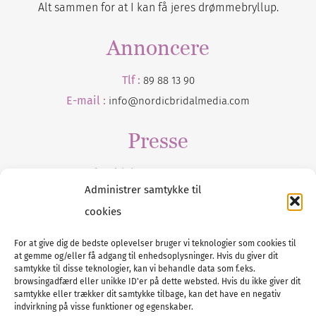
Alt sammen for at I kan få jeres drømmebryllup.
Annoncere
Tlf :
89 88 13 90
E-mail :
info@nordicbridalmedia.com
Presse
Tilmeld dig vores
nyhedsmail
Administrer samtykke til
cookies
For at give dig de bedste oplevelser bruger vi teknologier som cookies til
at gemme og/eller få adgang til enhedsoplysninger. Hvis du giver dit
Tel :
89 88 13 90
samtykke til disse teknologier, kan vi behandle data som f.eks.
browsingadfærd eller unikke ID'er på dette websted. Hvis du ikke giver dit
E-post:
info@nordicbridalmedia.com
samtykke eller trækker dit samtykke tilbage, kan det have en negativ
Nordic Bridal Media
indvirkning på visse funktioner og egenskaber.