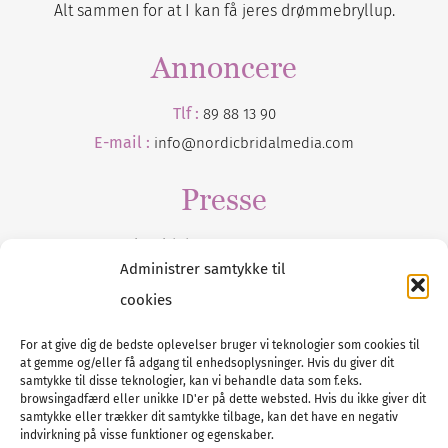
Alt sammen for at I kan få jeres drømmebryllup.
Annoncere
Tlf :
89 88 13 90
E-mail :
info@nordicbridalmedia.com
Presse
Tilmeld dig vores
nyhedsmail
Administrer samtykke til
cookies
For at give dig de bedste oplevelser bruger vi teknologier som cookies til
at gemme og/eller få adgang til enhedsoplysninger. Hvis du giver dit
Tel :
89 88 13 90
samtykke til disse teknologier, kan vi behandle data som f.eks.
browsingadfærd eller unikke ID'er på dette websted. Hvis du ikke giver dit
E-post:
info@nordicbridalmedia.com
samtykke eller trækker dit samtykke tilbage, kan det have en negativ
Nordic Bridal Media
indvirkning på visse funktioner og egenskaber.