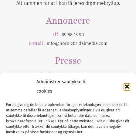
Alt sammen for at I kan få jeres drømmebryllup.
Annoncere
Tlf :
89 88 13 90
E-mail :
info@nordicbridalmedia.com
Presse
Tilmeld dig vores
nyhedsmail
Administrer samtykke til
cookies
For at give dig de bedste oplevelser bruger vi teknologier som cookies til
at gemme og/eller få adgang til enhedsoplysninger. Hvis du giver dit
Tel :
89 88 13 90
samtykke til disse teknologier, kan vi behandle data som f.eks.
browsingadfærd eller unikke ID'er på dette websted. Hvis du ikke giver dit
E-post:
info@nordicbridalmedia.com
samtykke eller trækker dit samtykke tilbage, kan det have en negativ
Nordic Bridal Media
indvirkning på visse funktioner og egenskaber.