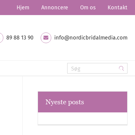
Hjem
Annoncere
Om os
Kontakt
89 88 13 90
info@nordicbridalmedia.com
Nyeste posts