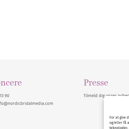
ncere
Presse
13 90
Tilmeld dig vores
nyhe
nfo@nordicbridalmedia.com
For at give 
og/eller få 
teknologier,