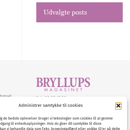
Udvalgte posts
dsmail
Tel :
89 88 13 90
Administrer samtykke til cookies
E-post:
info@nordicbridalmedia.com
Nordic Bridal Media
dig de bedste oplevelser bruger vi teknologier som cookies til at gemme
© All rights reserved.
adgang til enhedsoplysninger. Hvis du giver dit samtykke til disse
Org.nr: DK34787271
 kan vi behandle data som f.eks. browsingadfærd eller unikke ID'er på dette