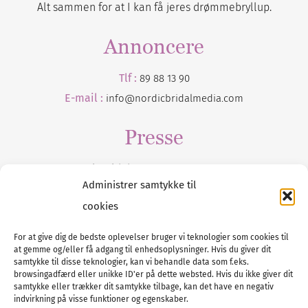
Alt sammen for at I kan få jeres drømmebryllup.
Annoncere
Tlf :
89 88 13 90
E-mail :
info@nordicbridalmedia.com
Presse
Tilmeld dig vores
nyhedsmail
Administrer samtykke til
cookies
For at give dig de bedste oplevelser bruger vi teknologier som cookies til
at gemme og/eller få adgang til enhedsoplysninger. Hvis du giver dit
Tel :
89 88 13 90
samtykke til disse teknologier, kan vi behandle data som f.eks.
browsingadfærd eller unikke ID'er på dette websted. Hvis du ikke giver dit
E-post:
info@nordicbridalmedia.com
samtykke eller trækker dit samtykke tilbage, kan det have en negativ
Nordic Bridal Media
indvirkning på visse funktioner og egenskaber.