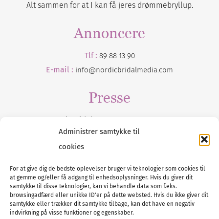
Alt sammen for at I kan få jeres drømmebryllup.
Annoncere
Tlf :
89 88 13 90
E-mail :
info@nordicbridalmedia.com
Presse
Tilmeld dig vores
nyhedsmail
Administrer samtykke til
cookies
For at give dig de bedste oplevelser bruger vi teknologier som cookies til
at gemme og/eller få adgang til enhedsoplysninger. Hvis du giver dit
Tel :
89 88 13 90
samtykke til disse teknologier, kan vi behandle data som f.eks.
browsingadfærd eller unikke ID'er på dette websted. Hvis du ikke giver dit
E-post:
info@nordicbridalmedia.com
samtykke eller trækker dit samtykke tilbage, kan det have en negativ
Nordic Bridal Media
indvirkning på visse funktioner og egenskaber.