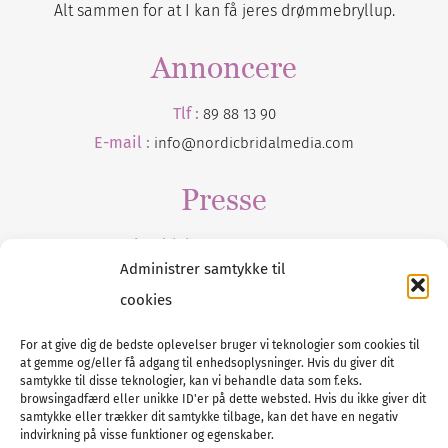
Alt sammen for at I kan få jeres drømmebryllup.
Annoncere
Tlf :
89 88 13 90
E-mail :
info@nordicbridalmedia.com
Presse
Tilmeld dig vores
nyhedsmail
Administrer samtykke til
cookies
For at give dig de bedste oplevelser bruger vi teknologier som cookies til
at gemme og/eller få adgang til enhedsoplysninger. Hvis du giver dit
Tel :
89 88 13 90
samtykke til disse teknologier, kan vi behandle data som f.eks.
browsingadfærd eller unikke ID'er på dette websted. Hvis du ikke giver dit
E-post:
info@nordicbridalmedia.com
samtykke eller trækker dit samtykke tilbage, kan det have en negativ
Nordic Bridal Media
indvirkning på visse funktioner og egenskaber.