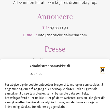
Alt sammen for at I kan få jeres drømmebryllup.
Annoncere
Tlf :
89 88 13 90
E-mail :
info@nordicbridalmedia.com
Presse
Tilmeld dig vores
nyhedsmail
Administrer samtykke til
cookies
For at give dig de bedste oplevelser bruger vi teknologier som cookies til
at gemme og/eller få adgang til enhedsoplysninger. Hvis du giver dit
Tel :
89 88 13 90
samtykke til disse teknologier, kan vi behandle data som f.eks.
browsingadfærd eller unikke ID'er på dette websted. Hvis du ikke giver dit
E-post:
info@nordicbridalmedia.com
samtykke eller trækker dit samtykke tilbage, kan det have en negativ
Nordic Bridal Media
indvirkning på visse funktioner og egenskaber.