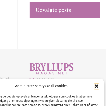
Udvalgte posts
dsmail
Tel :
89 88 13 90
Administrer samtykke til cookies
E-post:
info@nordicbridalmedia.com
Nordic Bridal Media
dig de bedste oplevelser bruger vi teknologier som cookies til at gemme
© All rights reserved.
adgang til enhedsoplysninger. Hvis du giver dit samtykke til disse
Org.nr: DK34787271
 kan vi behandle data som f.eks. browsingadfærd eller unikke ID'er på dette