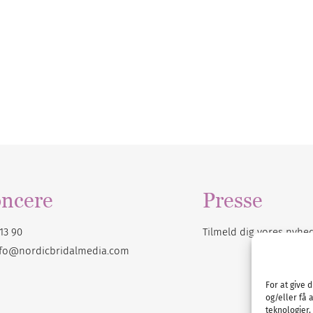
ncere
Presse
13 90
Tilmeld dig vores
nyhe
nfo@nordicbridalmedia.com
For at give 
og/eller få 
teknologier,