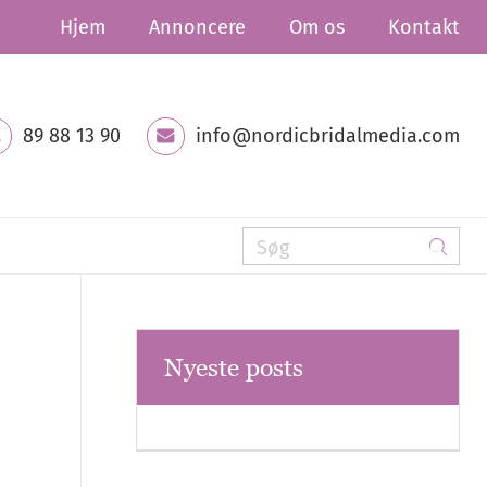
Hjem
Annoncere
Om os
Kontakt
89 88 13 90
info@nordicbridalmedia.com
Nyeste posts