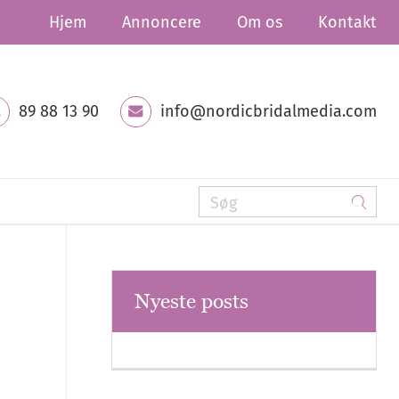
Hjem
Annoncere
Om os
Kontakt
89 88 13 90
info@nordicbridalmedia.com
Nyeste posts