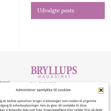
Udvalgte posts
dsmail
Tel :
89 88 13 90
Administrer samtykke til cookies
E-post:
info@nordicbridalmedia.com
Nordic Bridal Media
dig de bedste oplevelser bruger vi teknologier som cookies til at gemme
© All rights reserved.
adgang til enhedsoplysninger. Hvis du giver dit samtykke til disse
Org.nr: DK34787271
 kan vi behandle data som f.eks. browsingadfærd eller unikke ID'er på dette