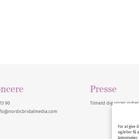
ncere
Presse
13 90
Tilmeld dig vores
nyhe
nfo@nordicbridalmedia.com
For at give 
og/eller få 
teknologier,