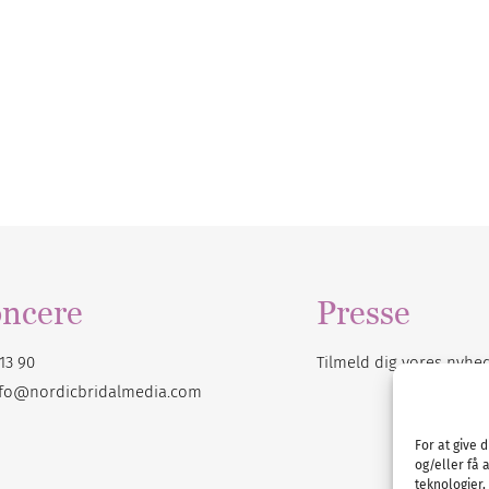
ncere
Presse
13 90
Tilmeld dig vores
nyhe
nfo@nordicbridalmedia.com
For at give 
og/eller få 
teknologier,