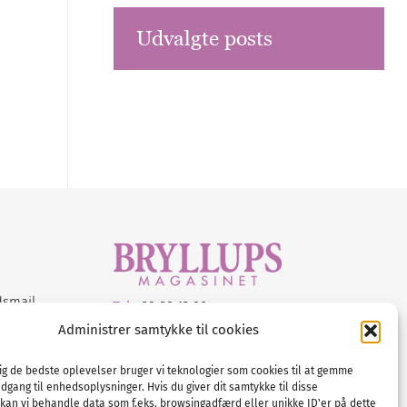
Udvalgte posts
dsmail
Tel :
89 88 13 90
Administrer samtykke til cookies
E-post:
info@nordicbridalmedia.com
Nordic Bridal Media
dig de bedste oplevelser bruger vi teknologier som cookies til at gemme
© All rights reserved.
adgang til enhedsoplysninger. Hvis du giver dit samtykke til disse
Org.nr: DK34787271
 kan vi behandle data som f.eks. browsingadfærd eller unikke ID'er på dette