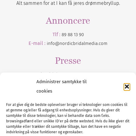
Alt sammen for at I kan få jeres drømmebryllup.
Annoncere
Tlf :
89 88 13 90
E-mail :
info@nordicbridalmedia.com
Presse
Tilmeld dig vores
nyhedsmail
Administrer samtykke til
cookies
For at give dig de bedste oplevelser bruger vi teknologier som cookies til
at gemme og/eller få adgang til enhedsoplysninger. Hvis du giver dit
Tel :
89 88 13 90
samtykke til disse teknologier, kan vi behandle data som f.eks.
browsingadfærd eller unikke ID'er på dette websted. Hvis du ikke giver dit
E-post:
info@nordicbridalmedia.com
samtykke eller trækker dit samtykke tilbage, kan det have en negativ
Nordic Bridal Media
indvirkning på visse funktioner og egenskaber.