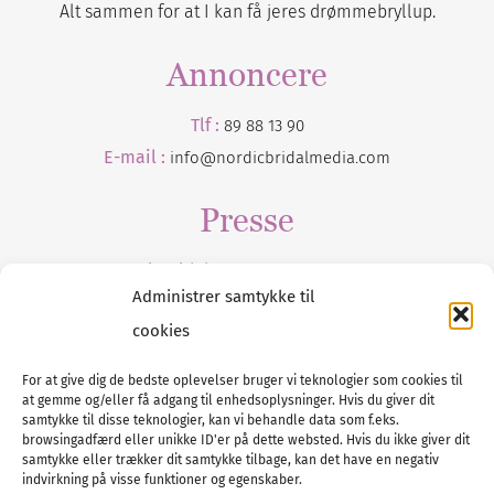
Alt sammen for at I kan få jeres drømmebryllup.
Annoncere
Tlf :
89 88 13 90
E-mail :
info@nordicbridalmedia.com
Presse
Tilmeld dig vores
nyhedsmail
Administrer samtykke til
cookies
For at give dig de bedste oplevelser bruger vi teknologier som cookies til
at gemme og/eller få adgang til enhedsoplysninger. Hvis du giver dit
Tel :
89 88 13 90
samtykke til disse teknologier, kan vi behandle data som f.eks.
browsingadfærd eller unikke ID'er på dette websted. Hvis du ikke giver dit
E-post:
info@nordicbridalmedia.com
samtykke eller trækker dit samtykke tilbage, kan det have en negativ
Nordic Bridal Media
indvirkning på visse funktioner og egenskaber.