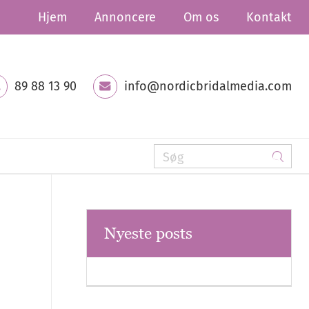
Hjem
Annoncere
Om os
Kontakt
89 88 13 90
info@nordicbridalmedia.com
Nyeste posts