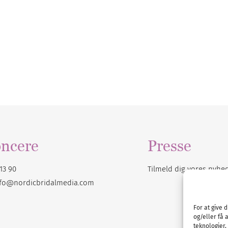
ncere
Presse
13 90
Tilmeld dig vores
nyhe
nfo@nordicbridalmedia.com
For at give 
og/eller få 
teknologier,