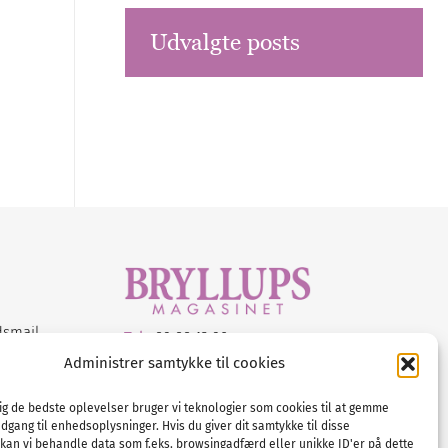
Udvalgte posts
dsmail
Tel :
89 88 13 90
Administrer samtykke til cookies
E-post:
info@nordicbridalmedia.com
Nordic Bridal Media
dig de bedste oplevelser bruger vi teknologier som cookies til at gemme
© All rights reserved.
adgang til enhedsoplysninger. Hvis du giver dit samtykke til disse
Org.nr: DK34787271
 kan vi behandle data som f.eks. browsingadfærd eller unikke ID'er på dette