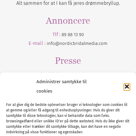
Alt sammen for at I kan få jeres drømmebryllup.
Annoncere
Tlf :
89 88 13 90
E-mail :
info@nordicbridalmedia.com
Presse
Tilmeld dig vores
nyhedsmail
Administrer samtykke til
cookies
For at give dig de bedste oplevelser bruger vi teknologier som cookies til
at gemme og/eller få adgang til enhedsoplysninger. Hvis du giver dit
Tel :
89 88 13 90
samtykke til disse teknologier, kan vi behandle data som f.eks.
browsingadfærd eller unikke ID'er på dette websted. Hvis du ikke giver dit
E-post:
info@nordicbridalmedia.com
samtykke eller trækker dit samtykke tilbage, kan det have en negativ
Nordic Bridal Media
indvirkning på visse funktioner og egenskaber.