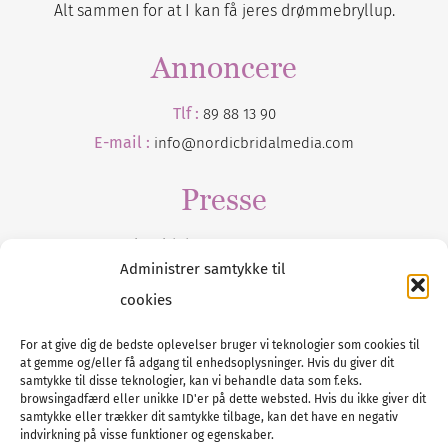
Alt sammen for at I kan få jeres drømmebryllup.
Annoncere
Tlf :
89 88 13 90
E-mail :
info@nordicbridalmedia.com
Presse
Tilmeld dig vores
nyhedsmail
Administrer samtykke til
cookies
For at give dig de bedste oplevelser bruger vi teknologier som cookies til
at gemme og/eller få adgang til enhedsoplysninger. Hvis du giver dit
Tel :
89 88 13 90
samtykke til disse teknologier, kan vi behandle data som f.eks.
browsingadfærd eller unikke ID'er på dette websted. Hvis du ikke giver dit
E-post:
info@nordicbridalmedia.com
samtykke eller trækker dit samtykke tilbage, kan det have en negativ
Nordic Bridal Media
indvirkning på visse funktioner og egenskaber.