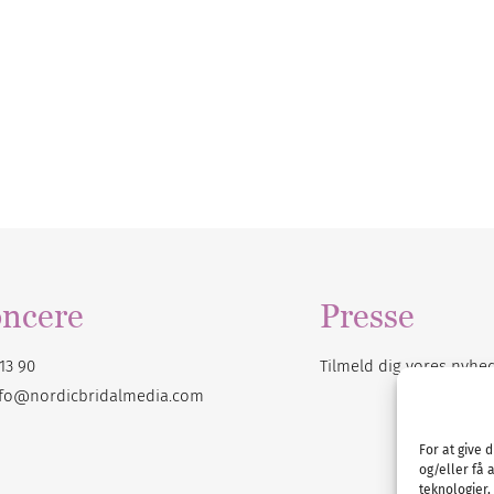
ncere
Presse
13 90
Tilmeld dig vores
nyhe
nfo@nordicbridalmedia.com
For at give 
og/eller få 
teknologier,