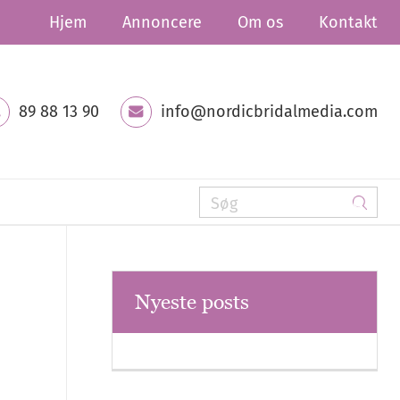
Hjem
Annoncere
Om os
Kontakt
89 88 13 90
info@nordicbridalmedia.com
Nyeste posts