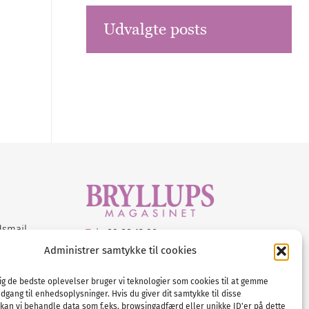
Udvalgte posts
dsmail
Tel :
89 88 13 90
Administrer samtykke til cookies
E-post:
info@nordicbridalmedia.com
Nordic Bridal Media
dig de bedste oplevelser bruger vi teknologier som cookies til at gemme
© All rights reserved.
adgang til enhedsoplysninger. Hvis du giver dit samtykke til disse
Org.nr: DK34787271
 kan vi behandle data som f.eks. browsingadfærd eller unikke ID'er på dette