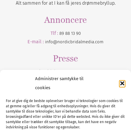
Alt sammen for at I kan få jeres drømmebryllup.
Annoncere
Tlf :
89 88 13 90
E-mail :
info@nordicbridalmedia.com
Presse
Tilmeld dig vores
nyhedsmail
Administrer samtykke til
cookies
For at give dig de bedste oplevelser bruger vi teknologier som cookies til
at gemme og/eller få adgang til enhedsoplysninger. Hvis du giver dit
Tel :
89 88 13 90
samtykke til disse teknologier, kan vi behandle data som f.eks.
browsingadfærd eller unikke ID'er på dette websted. Hvis du ikke giver dit
E-post:
info@nordicbridalmedia.com
samtykke eller trækker dit samtykke tilbage, kan det have en negativ
Nordic Bridal Media
indvirkning på visse funktioner og egenskaber.