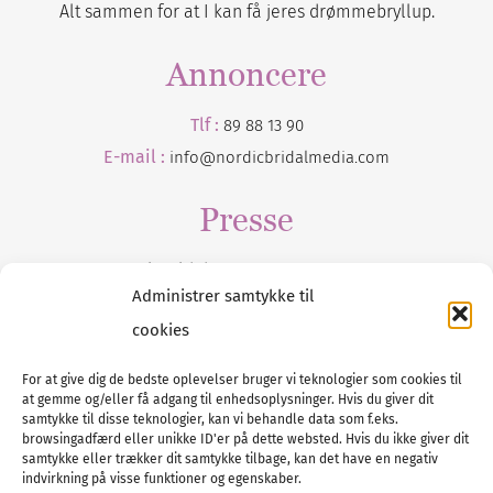
Alt sammen for at I kan få jeres drømmebryllup.
Annoncere
Tlf :
89 88 13 90
E-mail :
info@nordicbridalmedia.com
Presse
Tilmeld dig vores
nyhedsmail
Administrer samtykke til
cookies
For at give dig de bedste oplevelser bruger vi teknologier som cookies til
at gemme og/eller få adgang til enhedsoplysninger. Hvis du giver dit
Tel :
89 88 13 90
samtykke til disse teknologier, kan vi behandle data som f.eks.
browsingadfærd eller unikke ID'er på dette websted. Hvis du ikke giver dit
E-post:
info@nordicbridalmedia.com
samtykke eller trækker dit samtykke tilbage, kan det have en negativ
Nordic Bridal Media
indvirkning på visse funktioner og egenskaber.